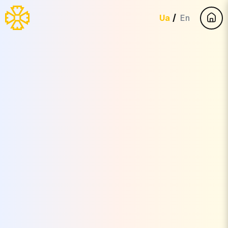
Ua
En