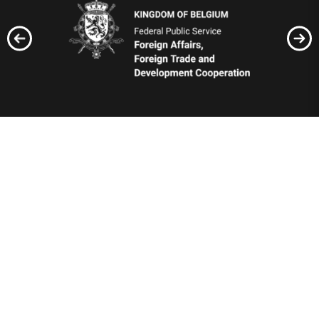
Відбудуємо Україну
разом!
Вступайте до рядів Добробату або допомагайте по
своїм можливостям, тут кожен матиме, що робити!
Добровільне формування створено по