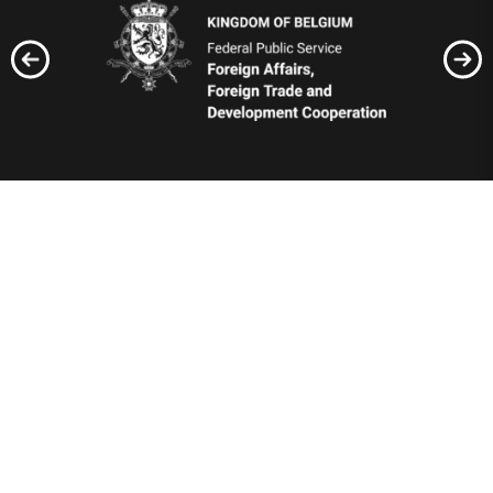
Відбудуємо Україну
разом!
Вступайте до рядів Добробату або допомагайте по
своїм можливостям, тут кожен матиме, що робити!
Добровільне формування створено по