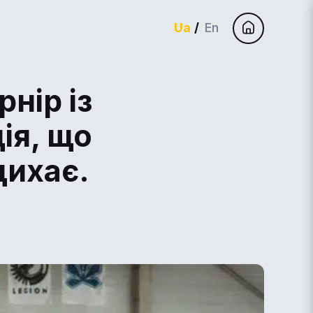
Ua
En
рнір із
ія, що
дихає.