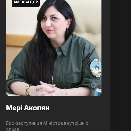
АМБАСАДОР
Мері Акопян
Екс-заступниця Міністра внутрішніх
справ