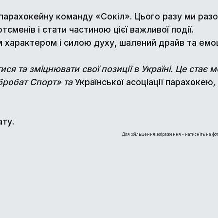
 парахокейну команду
«Сокіл».
Цього разу ми разо
сменів і стати частиною цієї важливої події.
м характером і силою духу, шалений драйв та емоц
я та зміцнювати свої позиції в Україні. Це стає 
бробат Спорт» та
Української асоціації парахокею
,
ту.
Для збільшення зображення - натисніть на фот