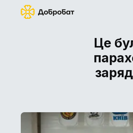
Це бу
парах
заряд