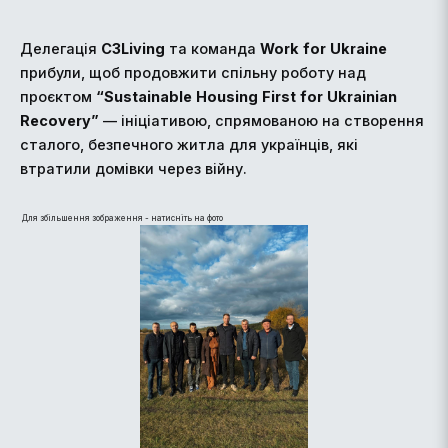
Делегація
C
3
Living
та команда
Work
for
Ukraine
прибули, щоб продовжити спільну роботу над
проєктом
“
Sustainable
Housing
First
for
Ukrainian
Recovery
”
— ініціативою, спрямованою на створення
сталого, безпечного житла для українців, які
втратили домівки через війну.
Для збільшення зображення - натисніть на фото