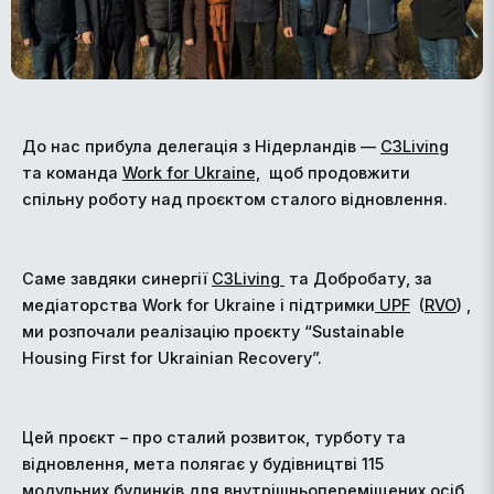
До нас прибула делегація з Нідерландів —
C3Living
та команда
Work for Ukraine,
щоб продовжити
спільну роботу над проєктом сталого відновлення.
Саме завдяки синергії
C3Living
та Добробату, за
медіаторства Work for Ukraine і підтримки
UPF
(
RVO
) ,
ми розпочали реалізацію проєкту “Sustainable
Housing First for Ukrainian Recovery”.
Цей проєкт – про сталий розвиток, турботу та
відновлення, мета полягає у будівництві 115
модульних будинків для внутрішньопереміщених осіб,