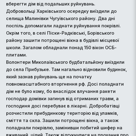
вберегти дім від подальших руйнувань.
Добровольці Харківського осередку виїздили до
селища Малинівки Чугуївського району. Два дні
поспіль допомагали ладнати руйнування покрівлі.
Окрім того, в селі Піски-Радківські, Борівського
району зашити потрощені вікна в будівлі місцевої
школи. Загалом обладнали понад 150 вікон ОСБ-
плитами.
Волонтери Миколаївського будбатальйону виїздили
до села Прибузьке. Там нагально відновили будинок,
який зазнав руйнувань ще на початку
повномасштабного вторгнення рф. Досі поладнати
дім не було кому, бо внаслідок влучання ракети
господар домівки загинув від отриманих травм, а
господиня досі перебуває в лікарні. Добробатівці
розчистили прибудинкову територію від уламків,
сміття та скла. Зашили потрощені вікна, а також
поладнали покрівлю, замінивши побитий шифер на
вживаний, цілий. Також відгукнулися на прохання про