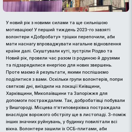
У новий рік з новими силами та ще сильнішою
мотивацією! У перший тиждень 2023-го завзяті
волонтери «Добробату» трішки перепочили, аби
мати наснагу впроваджувати нагальне відновлення
країни далі. Скуштували куті, зустріли Різдво та
Новий рік, провели час разом із родиною й друзями
та підзарядилися енергією для нових звершень.
Проте маємо й результати, якими поспішаємо
поділитися з вами. Оскільки групи волонтерів, попри
святкові дні, виїздили на локації Київщини,
Харківщини, Миколаївщини та Запоріжжя для
допомоги постраждалим. Так, добробатівці побували
у Вишгороді. Місцева п’ятиповерхівка постраждала
внаслідок ворожого обстрілу ще в листопаді. З-поміж
інших значних руйнувань, у будинку повилітали всі
вікна. Волонтери зашили їх ОСБ-плитами, аби