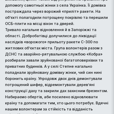
допомогу самотньої жінки з села Українка. Її домівка
постраждала через ворожий «приліт» ракети. На
об’єкті полагодили потрощену покрівлю та перешили
ОСБ-плити на місці вікон та дверей.
Тривало нагальне відновлення й в Запоріжжі та
області. Добробатівці долучилися до ліквідації
наслідків «ворожого» прильоту ракети С-300 по
житлових об’єктах міста. Група волонтерів разом з
ДСНС та аварійно-рятувальною службою «Кобра»
розбирали завали зруйнованої багатоповерхівки та
приватних будинків. А у селі Степне нагально
поладнали зруйновану домівку жінки, чий син нині
боронить країну. Упродовж двох днів демонтували
потрощений шифер, відремонтували дерев’яні
конструкції даху та закрили дах захисним брезентом.
Набираємо обертів, аби посилено відновлювати
країну та допомагати тим, хто цього потребує. Вдячні
нашим волонтерам за стійкість та відданість