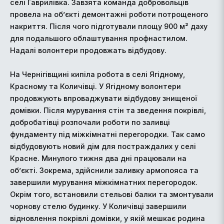
селі Гаврилівка. Завзята команда добровольців
провела на об’єкті демонтажні роботи потрощеного
накриття. Після чого підготували площу 900 м² даху
для подальшого облаштування профнастилом.
Надалі волонтери продовжать відбудову.
На Чернігівщині кипіла робота в селі Ягідному,
Красному та Количівці. У Ягідному волонтери
продовжують впроваджувати відбудову знищеної
домівки. Після мурування стін та зведення покрівлі,
добробатівці розпочали роботи по заливці
фундаменту під міжкімнатні перегородки. Так само
відбудовують новий дім для постраждалих у селі
Красне. Минулого тижня два дні працювали на
об’єкті. Зокрема, здійснили заливку армопояса та
завершили мурування міжкімнатних перегородок.
Окрім того, встановили стельові балки та змонтували
чорнову стелю будинку. У Количівці завершили
відновлення покрівлі домівки, у якій мешкає родина