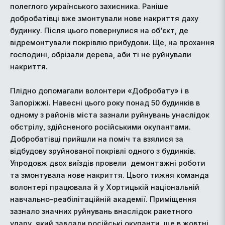
полеглого українського захисника. Раніше
добробатівці вже змонтували нове накриття даху
будинку. Після цього повернулися на об‘єкт, де
відремонтували покрівлю прибудови. Ще, на прохання
господині, обрізали дерева, аби ті не руйнували
накриття.
Плідно допомагали волонтери «Добробату» і в
Запоріжжі. Навесні цього року понад 50 будинків в
одному з районів міста зазнали руйнувань унаслідок
обстрілу, здійсненого російськими окупантами.
Добробатівці прийшли на поміч та взялися за
відбудову зруйнованої покрівлі одного з будинків.
Упродовж двох виїздів провели демонтажні роботи
та змонтувала нове накриття. Цього тижня команда
волонтері працювала й у Хортицькій національній
навчально-реабілітаційній академії. Приміщення
зазнало значних руйнувань внаслідок ракетного
удару, який завдали російські окупанти, ще в жовтні