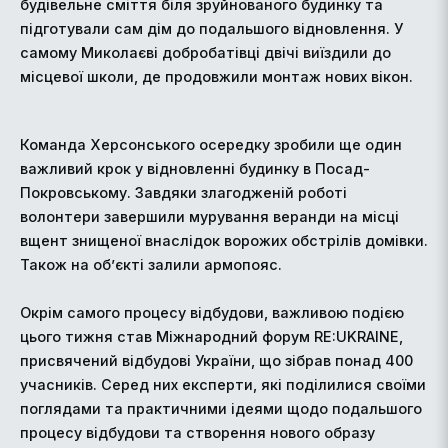
будівельне сміття біля зруйнованого будинку та
підготували сам дім до подальшого відновлення. У
самому Миколаєві добробатівці двічі виїздили до
місцевої школи, де продовжили монтаж нових вікон.
Команда Херсонського осередку зробили ще один
важливий крок у відновленні будинку в Посад-
Покровському. Завдяки злагодженій роботі
волонтери завершили мурування веранди на місці
вщент знищеної внаслідок ворожих обстрілів домівки.
Також на об’єкті залили армопояс.
Окрім самого процесу відбудови, важливою подією
цього тижня став Міжнародний форум RE:UKRAINE,
присвячений відбудові України, що зібрав понад 400
учасників. Серед них експерти, які поділилися своїми
поглядами та практичними ідеями щодо подальшого
процесу відбудови та створення нового образу