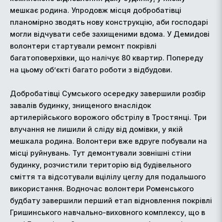
мешкає родина. Упродовж місця добробатівці
планомірно зводять нову конструкцію, аби господарі
могли відчувати себе захищеними вдома. У Демидові
волонтери стартували ремонт покрівлі
багатоповерхівки, що налічує 80 квартир. Попереду
на цьому об’єкті багато роботи з відбудови.
Добробатівці Сумського осередку завершили розбір
завалів будинку, знищеного внаслідок
артилерійського ворожого обстрілу в Тростянці. Три
влучання не лишили й сліду від домівки, у якій
мешкала родина. Волонтери вже вдруге побували на
місці руйнувань. Тут демонтували зовнішні стіни
будинку, розчистили територію від будівельного
сміття та відсотували вцілілу цеглу для подальшого
використання. Водночас волонтери Роменського
будбату завершили перший етап відновлення покрівлі
Гришинського навчально-виховного комплексу, що в