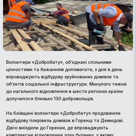
Волонтери «Добробату», об’єднані спільними
цінностями та бажанням допомагати, з дня в день
впроваджують відбудову зруйнованих домівок та
об’єктів соціальної інфраструктури. Минулого тижня
до нагального відновлення в шести регіонах країни
долучилося близько 130 добровольців.
На Київщині волонтери «Добробату» продовжили
відбудову покрівель домівок в Горенці та Демидові.
Двічі виїздили до Горенки, де впроваджують
комплексне відновлення даху будинку, у якому