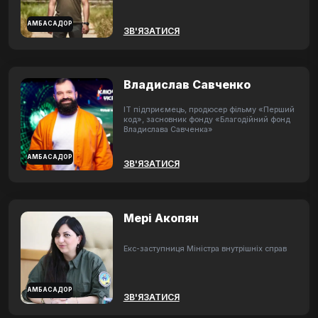
АМБАСАДОР
ЗВ'ЯЗАТИСЯ
Владислав Савченко
ІТ підприємець, продюсер фільму «Перший
код», засновник фонду «Благодійний фонд
Владислава Савченка»
АМБАСАДОР
ЗВ'ЯЗАТИСЯ
Мері Акопян
Екс-заступниця Міністра внутрішніх справ
АМБАСАДОР
ЗВ'ЯЗАТИСЯ