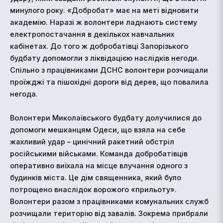
минулого року. «Добробат» має на меті відновити
академію. Наразі ж волонтери ладнають систему
електропостачання в декількох навчальних
кабінетах. До того ж добробатівці Запорізького
будбату допомогли з ліквідацією наслідків негоди.
Спільно з працівниками ДСНС волонтери розчищали
проїжджі та пішохідні дороги від дерев, що повалила
негода.
Волонтери Миколаївського будбату долучилися до
допомоги мешканцям Одеси, що взяла на себе
жахливий удар – цинічний ракетний обстріл
російськими військами. Команда добробатівців
оперативно виїхала на місце влучання одного з
будинків міста. Це дім священника, який було
потрощено внаслідок ворожого «прильоту».
Волонтери разом з працівниками комунальних служб
розчищали територію від завалів. Зокрема прибрали