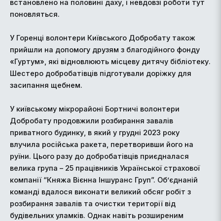
встановлено на половині даху, і невдовзі роботи тут
поновляться.
У Горенці волонтери Київського Добробату також
прийшли на допомогу друзям з благодійного фонду
«Гуртум», які відновлюють місцеву дитячу бібліотеку.
Шестеро добробатівців підготували доріжку для
засипання щебнем.
У київському мікрорайоні Бортничі волонтери
Добробату продовжили розбирання завалів
приватного будинку, в який у грудні 2023 року
влучила російська ракета, перетворивши його на
руїни. Цього разу до добробатівців приєдналася
велика група – 25 працівників Української страхової
компанії “Княжа Вієнна Іншуранс Груп”. Об’єднаній
команді вдалося виконати великий обсяг робіт з
розбирання завалів та очистки території від
будівельних уламків. Однак навіть розширеним