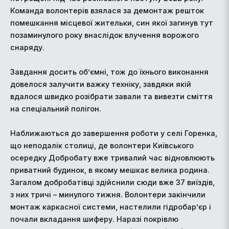
Команда волонтерів взялася за демонтаж решток
помешкання місцевої жительки, син якої загинув тут
позаминулого року внаслідок влучення ворожого
снаряду.
Завдання досить об’ємні, тож до їхнього виконання
довелося залучити важку техніку, завдяки якій
вдалося швидко розібрати завали та вивезти сміття
на спеціальний полігон.
Наближаються до завершення роботи у селі Горенка,
що неподалік столиці, де волонтери Київського
осередку Добробату вже тривалий час відновлюють
приватний будинок, в якому мешкає велика родина.
Загалом добробатівці здійснили сюди вже 37 виїздів,
з них тричі – минулого тижня. Волонтери закінчили
монтаж каркасної системи, настелили гідробар’єр і
почали вкладання шиферу. Наразі покрівлю