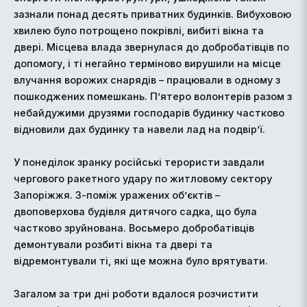
зазнали понад десять приватних будинків. Вибуховою
хвилею було потрощено покрівлі, вибиті вікна та
двері. Місцева влада звернулася до добробатівців по
допомогу, і ті негайно терміново вирушили на місце
влучання ворожих снарядів – працювали в одному з
пошкоджених помешкань. П’ятеро волонтерів разом з
небайдужими друзями господарів будинку частково
відновили дах будинку та навели лад на подвір’ї.
У понеділок зранку російські терористи завдали
чергового ракетного удару по житловому сектору
Запоріжжя. З-поміж уражених об’єктів –
двоповерхова будівля дитячого садка, що була
частково зруйнована. Восьмеро добробатівців
демонтували розбиті вікна та двері та
відремонтували ті, які ще можна було врятувати.
Загалом за три дні роботи вдалося розчистити