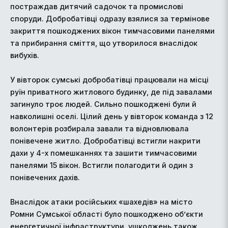
постраждав дитячий садочок та промислові
споруди. Добробатівці одразу взялися за термінове
закриття пошкоджених вікон тимчасовими панелями
та прибирання сміття, що утворилося внаслідок
вибухів.
У вівторок сумські добробатівці працювали на місці
руїн приватного житлового будинку, де під завалами
загинуло троє людей. Сильно пошкоджені були й
навколишні оселі. Цілий день у вівторок команда з 12
волонтерів розбирала завали та відновлювала
понівечене житло. Добробатівці встигли накрити
дахи у 4-х помешканнях та зашити тимчасовими
панелями 15 вікон. Встигли полагодити й один з
понівечених дахів.
Внаслідок атаки російських «шахедів» на місто
Ромни Сумської області було пошкоджено об’єкти
енергетичної інфраструктури, ушкоджень також