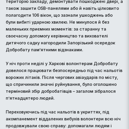
територію закладу, демонтувати пошкоджені двері, а
також зашити OSB-панелями або й навіть цілковито
полагодити 106 вікон, що зазнали ушкоджень або
були вибиті ударною хвилею. Не минулося й без
маленьких приємних моментів: за старанну та
своєчасну допомогу керівництво та вихователі
дитячого садку нагородили Запорізький осередок
Добробату пам’ятними відзнаками.
У ніч проти неділі у Харкові волонтерам Добробату
довелося працювати безпосередньо під час нальотів
ворожих літаків. Після чергових авіаударів по місту,
що спричинили значні руйнування, було оголошено
терміновий збір добробатівців – загалом зібралося
п’ятнадцятеро людей.
Переховуючись під час нальотів в укриттях, під
акомпанемент віддалених вибухів волонтери всю ніч
продовжували свою справу: допомагали людям і