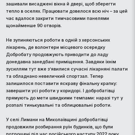
зашивали висаджені вікна й двері, щоб зберегти
тепло в оселях. Працювати довелося всю ніч – за цей
час вдалося закрити тимчасовими панелями
щонайменше 90 отворів.
Не зупиняються роботи в одній з херсонських
лікарень, де волонтери місцевого осередку
Добробату продовжують приводити до ладу
донедавна занедбані приміщення. Завдяки їхнім
зусиллям тут вже з’явилися сучасні лікарняні палати
та обладнано невеличкий спортзал. Тепер
залишилося поставити яскраву фінальну крапку:
завершити усі роботи у коридорі. І добробатівці
прямують до мети швидкими темпами: наразі тут у
розпалі тинькувальні та облицювальні роботи.
У селі Лимани на Миколаївщині добробатівці
продовжили розбирання руїн будинків, що були
потрощені під час російського наступу 2022 року.