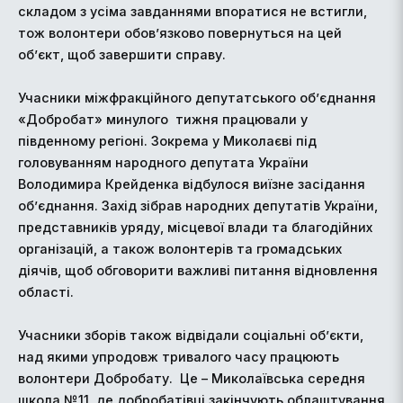
складом з усіма завданнями впоратися не встигли,
тож волонтери обов’язково повернуться на цей
об’єкт, щоб завершити справу.
Учасники міжфракційного депутатського об’єднання
«Добробат» минулого тижня працювали у
південному регіоні. Зокрема у Миколаєві під
головуванням народного депутата України
Володимира Крейденка відбулося виїзне засідання
об’єднання. Захід зібрав народних депутатів України,
представників уряду, місцевої влади та благодійних
організацій, а також волонтерів та громадських
діячів, щоб обговорити важливі питання відновлення
області.
Учасники зборів також відвідали соціальні об’єкти,
над якими упродовж тривалого часу працюють
волонтери Добробату. Це – Миколаївська середня
школа №11, де добробатівці закінчують облаштування