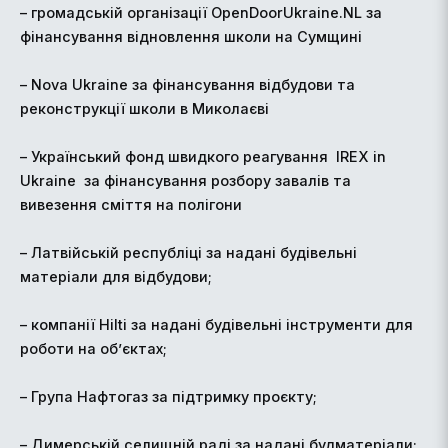
– громадській організації OpenDoorUkraine.NL за
фінансування відновлення школи на Сумщині
– Nova Ukraine за фінансування відбудови та
реконструкції школи в Миколаєві
– Український фонд швидкого реагування IREX in
Ukraine за фінансування розбору завалів та
вивезення сміття на полігони
– Латвійській республіці за надані будівельні
матеріали для відбудови;
– компанії Hilti за надані будівельні інструменти для
роботи на об’єктах;
– Група Нафтогаз за підтримку проєкту;
– Димерській селищній раді за надані будматеріали;