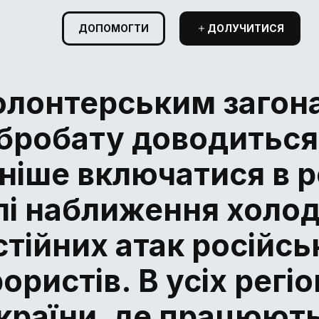
ДОПОМОГТИ
ДОЛУЧИТИСЯ
олонтерським загон
бробату доводиться
ніше включатися в 
лі наближення холод
стійних атак російсь
ористів. В усіх регі
країни, де працюют