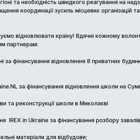
іоні та необхідність швидкого реагування на надзв
ащення координації зусиль місцевих організацій т
ємо відновлювати країну! Вдячні кожному волонте
им партнерам:
ні за фінансування відновлення 8 приватних будинкі
aine.NL за фінансування відновлення школи на Су
ови та реконструкції школи в Миколаєві
я IREX in Ukraine за фінансування розбору завалів
івельні матеріали для відбудови;