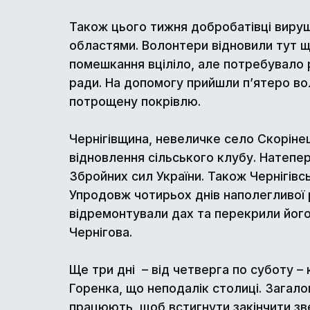
Також цього тижня добробатівці вируш
областями. Волонтери відновили тут щ
помешкання вціліло, але потребувало 
ради. На допомогу прийшли п’ятеро во
потрощену покрівлю.
Чернігівщина, невеличке село Скоріне
відновлення сільського клубу. Натепе
Збройних сил України. Також Чернігівс
Упродовж чотирьох днів наполегливої р
відремонтували дах та перекрили його
Чернігова.
Ще три дні – від четверга по суботу 
Горенка, що неподалік столиці. Загало
працюють, щоб встигнути закінчити зве