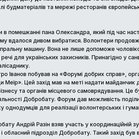
влі будматеріалів та мережі ресторанів європейсько
и в помешканні пана Олександра, який під час наст
ому вдалося дивом вибратися. Волонтери продовжи
пральну машину. Вона не лише допоможе чоловіков
ечі для українських захисників. Принагідно у сан
алісаднику.
о Іванов побував на «Форумі добрих справ», орг
и Меїр». Цей захід мав на меті надати майданчик 
 бізнесу та органів місцевого самоврядування. Це 
діяльності Добробату. Форум дав можливість поділи
ку однодумців для реалізації волонтерських і гума
ату Андрій Разін взяв участь у координаційній з
і обласний підрозділ Добробату. Такий захід був 