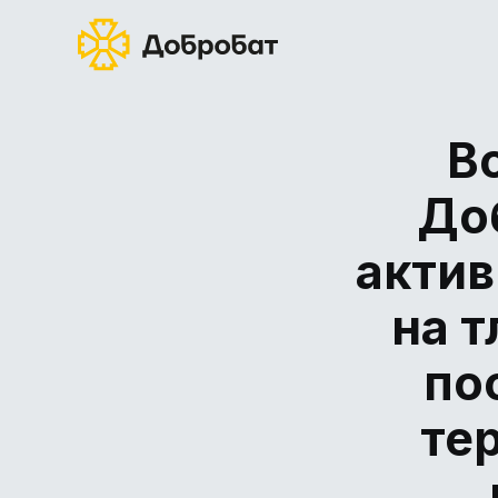
В
До
актив
на т
по
тер