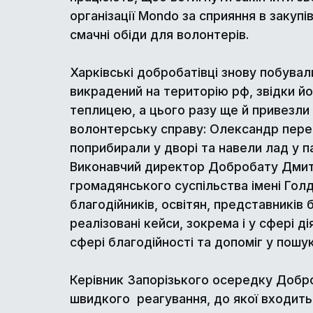
організації Mondo за сприяння в закупі
смачні обіди для волонтерів.
Харківські добробатівці знову побувал
викрадений на територію рф, звідки й
теплицею, а цього разу ще й привезли 
волонтерську справу: Олександр пере р
поприбирали у дворі та навели лад у п
Виконавчий директор Добробату Дмитр
громадянського суспільства імені Голд
благодійників, освітян, представників
реалізовані кейси, зокрема і у сфері 
сфері благодійності та допоміг у пошу
Керівник Запорізького осередку Доброб
швидкого реагування, до якої входить 