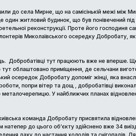
или до села Мирне, що на самісінькій межі між 
е один житловий будинок, що був понівечений під 
ретельної реконструкції. Проте його господиня са
лонтерів Миколаївського осередку Добробату, які
ць. Добробатівці тут працюють вже не вперше. Щ
р тут облаштовано приміщення, де сельчани вигот
ький осередок Добробату допоміг жінці, яка внасл
оботи, попри вітер та дощ , добробатівці викона
 металочерепицю. У найближчих планах відновлення
– київська команда Добробату присвятила відновле
м натепер до цього об’єкту здійснено вже 34 виїз
дення даху до настання холодів та снігопадів. Дя