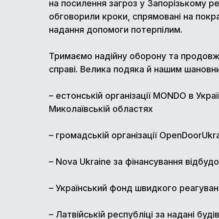
на посилення загроз у Запорізькому рег
обговорили кроки, спрямовані на покр
надання допомоги потерпілим.
Тримаємо надійну оборону та продовжу
справі. Велика подяка й нашим шановн
– естонській організації MONDO в Украї
Миколаївській областях
– громадській організації OpenDoorUkr
– Nova Ukraine за фінансування відбуд
– Український фонд швидкого реагуванн
– Латвійській республіці за надані буд