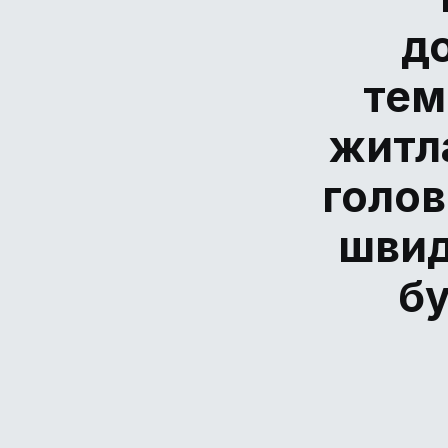
д
тем
житла
голов
швид
б