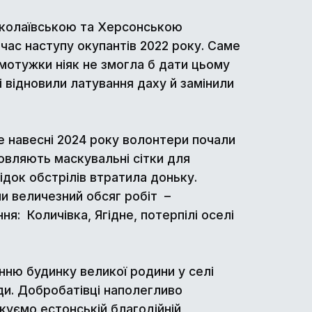
Миколаївською та Херсонською
час наступу окупантів 2022 року. Саме
мотужки ніяк не змогла б дати цьому
 відновили латування даху й замінили
е навесні 2024 року волонтери почали
овляють маскувальні сітки для
ідок обстрілів втратила доньку.
ли величезний обсяг робіт –
: Количівка, Ягідне, потерпілі оселі
нню будинку великої родини у селі
ди. Добробатівці наполегливо
куємо естонській благодійній