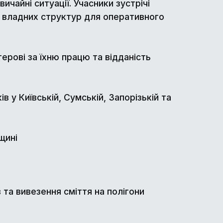
ичайні ситуації. Учасники зустрічі
а владних структур для оперативного
рові за їхню працю та відданість
в у Київській, Сумській, Запорізькій та
мщині
 та вивезення сміття на полігони