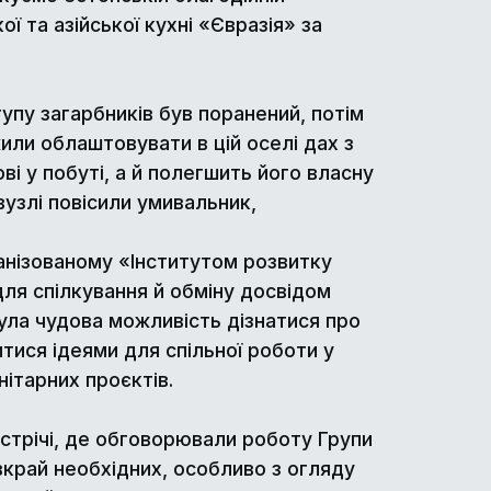
ї та азійської кухні «Євразія» за
упу загарбників був поранений, потім
ли облаштовувати в цій оселі дах з
і у побуті, а й полегшить його власну
вузлі повісили умивальник,
анізованому «Інститутом розвитку
для спілкування й обміну досвідом
була чудова можливість дізнатися про
тися ідеями для спільної роботи у
нітарних проєктів.
устрічі, де обговорювали роботу Групи
вкрай необхідних, особливо з огляду