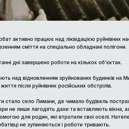
обат активно працює над ліквідацією руйнівних нас
езенням сміття на спеціально обладнані полігони.
танні дні завершено роботи на кількох об’єктах.
ть над відновленням зруйнованих будинків на М
иття після руйнівних російських обстрілів.
ти стало село Лимани, де чимало будівель постраж
ри не лише лагодять дахи та вставляють вікна, ал
омогою для родин, які втратили свої оселі. Нате
обатівці не зупиняються і роботи тривають.