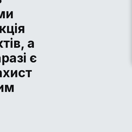
ми
кція
тів, а
разі є
ахист
им