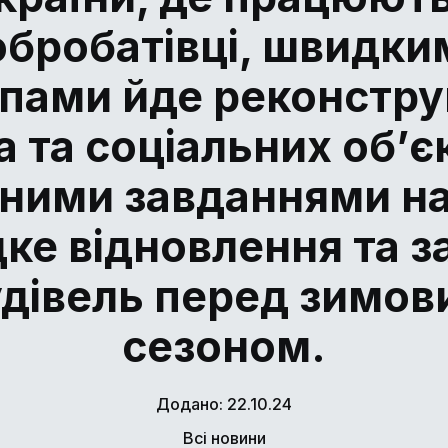
обробатівці, швидки
пами йде реконстру
 та соціальних об’єк
ними завданнями на
ке відновлення та з
удівель перед зимов
сезоном.
Додано: 22.10.24
Всі новини