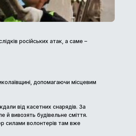
лідків російських атак, а саме –
иколаївщині, допомагаючи місцевим
дали від касетних снарядів. За
е й вивозять будівельне сміття.
пер силами волонтерів там вже