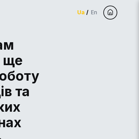
Ua
En
ам
 ще
роботу
ів та
ких
онах
ь