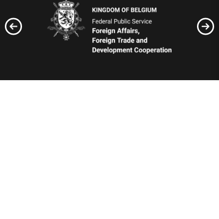
Відбудуємо Україну
разом!
Вступайте до рядів Добробату або допомагайте по
своїм можливостям, тут кожен матиме, що робити!
Добровільне формування створено по