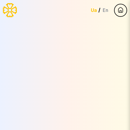
Ua
En