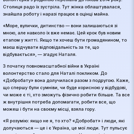
Столиця радо їх зустріла. Тут жінка облаштувалася,
знайшла роботу і наразі працює в оцінці майна.
«Море, вулички, дитинство — вони залишаються зі
мною, але навколо їх вже немає. Цей крок був новим
етапом у житті. Якщо ти хочеш бути громадянином, то
маєш відчувати відповідальність за те, що
відбувається», — згадує Наталя.
З початку повномасштабної війни в Україні
волонтерство стало для Наталі покликом. До
«Добробату» вона долучилася разом з подругою. Каже,
що спершу були сумніви, чи буде корисною у відбудові,
чи може є ті, хто зможуть фізично робити більше. Та все
ж внутрішня потреба допомагати, робити все, що
можеш і бути на своєму місці, взяла гору.
«Я розумію: якщо не я, то хто? «Добробат» і люди, які
долучаються — це і є Україна, це мої люди. Тут пульсує