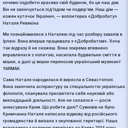
хочемо оздобити красиво свій будинок, бо це наш дім.
Він не закінчується під’їздом чи подвір’ям. Наш дім —
кожен куточок України», — волонтерка «Добробату»
Наталя Ревякіна
Ми познайомилися з Наталею під час розбору завалів в
Ірпені. Вона вперше працювала з «Добробатом». Хоча
так відразу й не скажеш. Вона зокрема впевнено
вправлялася з лопатою, насипала будівельне сміття в
мішки, а далі ці мішки переносив український музикант
YARMAK.
Сама Наталя народилася й виросла в Севастополі.
Вона закінчила аспірантуру за спеціальністю українська
філологія, планувала присвятити себе науковій або
викладацькій діяльності. Але не склалося — росія
анексувала Крим. Що робити далі? Сумнівів не було.
Кримчанка Наталя написала відмову від російського
громадянства й виїхала з окупованої території. Наша
волонтерка з родиною переїхала до Києва 2014 року.