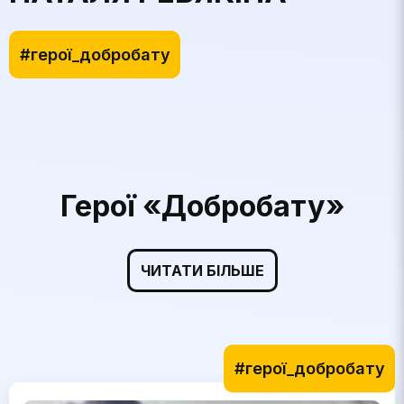
#герої_добробату
Герої «Добробату»
ЧИТАТИ БІЛЬШЕ
#герої_добробату