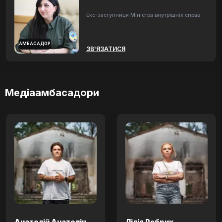
Екс-заступниця Міністра внутрішніх справ
АМБАСАДОР
ЗВ'ЯЗАТИСЯ
Медіаамбасадори
Анатолій Анатоліч
Лілія Ребрик