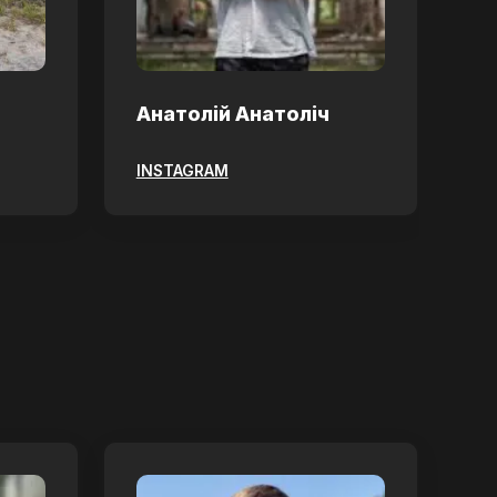
Анатолій Анатоліч
Л
INSTAGRAM
IN