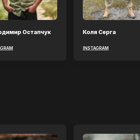
одимир Остапчук
Коля Серга
AGRAM
INSTAGRAM