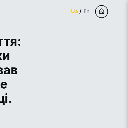
Ua
En
ття:
ки
вав
де
і.