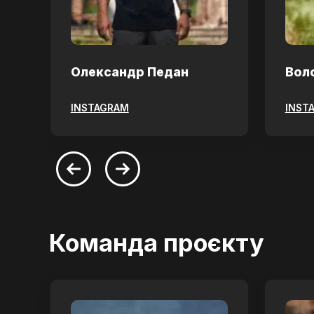
Олександр Педан
Вол
INSTAGRAM
INST
Команда проєкту