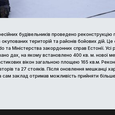
есійних будівельників проведено реконструкцію г
 окупованих територій та районів бойових дій. Це
ndo та Міністерства закордонних справ Естонії. Ус
ано дах, на якому встановлено 400 кв. м. нової ме
стикових вікон загальною площею 165 кв.м. Реко
іаторів та 27 стояків. Після оновлення мешканці х
 сам заклад отримав можливість прийняти більше 