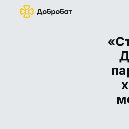
«Ст
Д
па
х
м