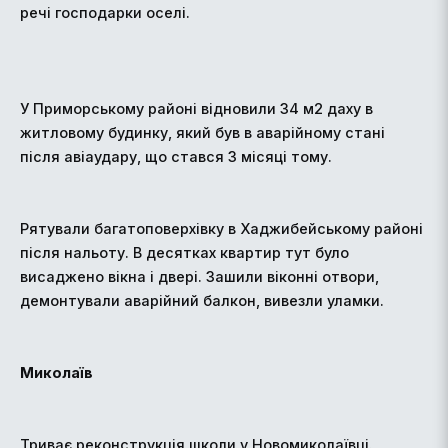
речі господарки оселі.
У Приморському районі відновили 34 м2 даху в
житловому будинку, який був в аварійному стані
після авіаудару, що стався 3 місяці тому.
Рятували багатоповерхівку в Хаджибейському районі
після нальоту. В десятках квартир тут було
висаджено вікна і двері. Зашили віконні отвори,
демонтували аварійний балкон, вивезли уламки.
Миколаїв
Триває реконструкція школи у Новомиколаївці.