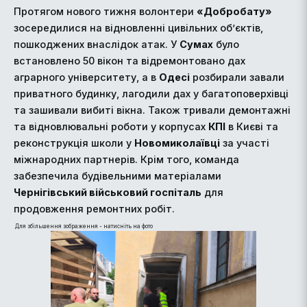
Протягом нового тижня волонтери
«Добробату»
зосередилися на відновленні цивільних об’єктів,
пошкоджених внаслідок атак. У
Сумах
було
встановлено 50 вікон та відремонтовано дах
аграрного університету, а в
Одесі
розбирали завали
приватного будинку, лагодили дах у багатоповерхівці
та зашивали вибиті вікна. Також тривали демонтажні
та відновлювальні роботи у корпусах
КПІ
в Києві та
реконструкція школи у
Новомиколаївці
за участі
міжнародних партнерів. Крім того, команда
забезпечила будівельними матеріалами
Чернігівський військовий госпіталь
для
продовження ремонтних робіт.
Для збільшення зображення - натисніть на фото